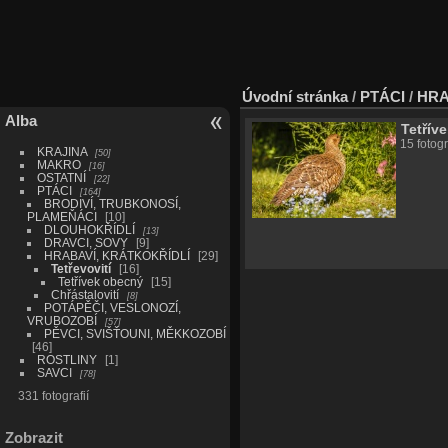
Úvodní stránka
/
PTÁCI
/
HRA
Alba
Tetřív
15 fotogr
KRAJINA
50
MAKRO
16
OSTATNÍ
22
PTÁCI
164
BRODIVÍ, TRUBKONOSÍ,
PLAMEŇÁCI
10
DLOUHOKŘÍDLÍ
13
DRAVCI, SOVY
9
HRABAVÍ, KRÁTKOKŘÍDLÍ
29
Tetřevovití
16
Tetřívek obecný
15
Chřástalovití
8
POTÁPĚČI, VESLONOZÍ,
VRUBOZOBÍ
57
PĚVCI, SVIŠŤOUNI, MĚKKOZOBÍ
46
ROSTLINY
1
SAVCI
78
331 fotografií
Zobrazit