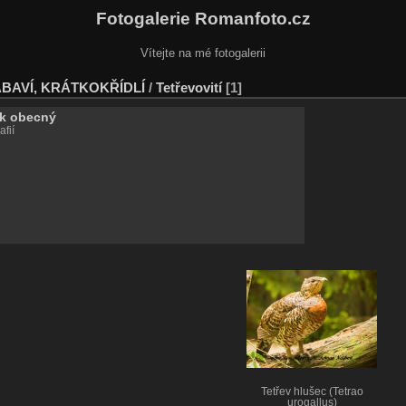
Fotogalerie Romanfoto.cz
Vítejte na mé fotogalerii
BAVÍ, KRÁTKOKŘÍDLÍ
/
Tetřevovití
1
ek obecný
afií
Tetřev hlušec (Tetrao
urogallus)