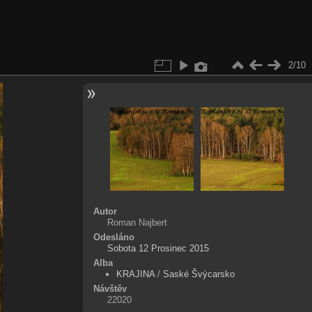
2/10
Autor
Roman Najbert
Odesláno
Sobota 12 Prosinec 2015
Alba
KRAJINA
/
Saské Švýcarsko
Návštěv
22020