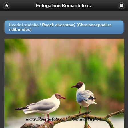
Fotogalerie Romanfoto.cz
Úvodní stránka
/
Racek chechtavý (Chroicocephalus
ridibundus)