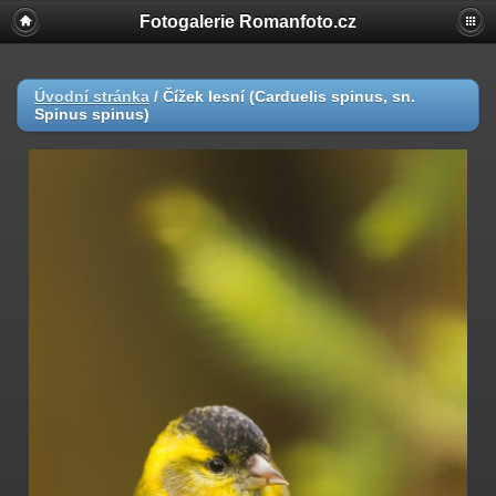
Fotogalerie Romanfoto.cz
Úvodní stránka
/
Čížek lesní (Carduelis spinus, sn.
Spinus spinus)