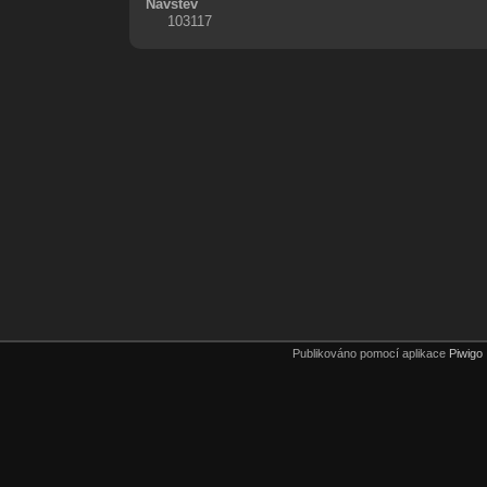
Návštěv
103117
Publikováno pomocí aplikace
Piwigo