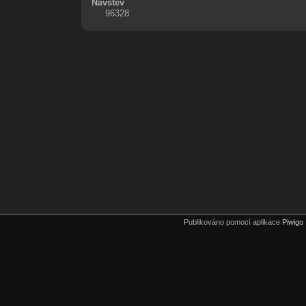
Návštěv
96328
Publikováno pomocí aplikace
Piwigo